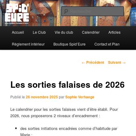
Le Club d'Escalade de Pont-Audemer & Lieurey
Reche
Spid'Eure
Menu
Accueil
Le Club
Vie du club
Calendrier
Articles
Aller
principal
Règlement intérieur
Boutique Spid’Eure
Contact et Plan
au
contenu
Navigation
←
Précédent
Suivant
→
des
principal
articles
Les sorties falaises de 2026
Publié le
26 novembre 2025
par
Sophie Verhaege
Le calendrier pour les sorties falaises vient d’être établi. Pour
2026, nous proposerons 2 niveaux d’encadrement :
des sorties initiations encadrées comme d’habitude par
Marie :