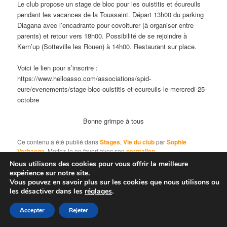
Le club propose un stage de bloc pour les ouistitis et écureuils
pendant les vacances de la Toussaint. Départ 13h00 du parking
Diagana avec l’encadrante pour covoiturer (à organiser entre
parents) et retour vers 18h00. Possibilité de se rejoindre à
Kern’up (Sotteville les Rouen) à 14h00. Restaurant sur place.
Voici le lien pour s’inscrire :
https://www.helloasso.com/associations/spid-
eure/evenements/stage-bloc-ouistitis-et-ecureuils-le-mercredi-25-
octobre
Bonne grimpe à tous
Ce contenu a été publié dans
Stages
,
Vie du club
par
Sophie
Verhaege
. Mettez-le en favori avec son
permalien
.
Nous utilisons des cookies pour vous offrir la meilleure
expérience sur notre site.
Vous pouvez en savoir plus sur les cookies que nous utilisons ou
Fièrement propulsé par WordPress
les désactiver dans les
réglages
.
Accepter
Rejeter