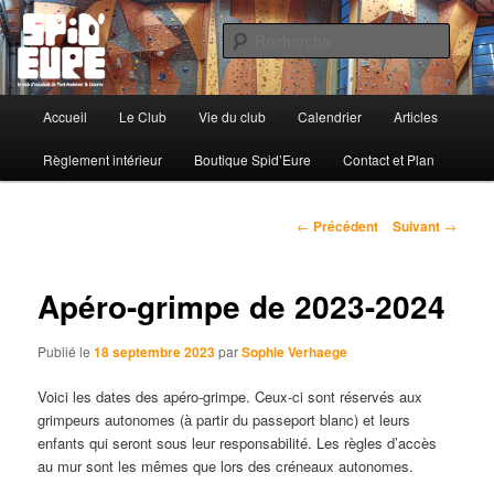
Le Club d'Escalade de Pont-Audemer & Lieurey
Reche
Spid'Eure
Menu
Accueil
Le Club
Vie du club
Calendrier
Articles
Aller
principal
Règlement intérieur
Boutique Spid’Eure
Contact et Plan
au
contenu
Navigation
←
Précédent
Suivant
→
des
principal
articles
Apéro-grimpe de 2023-2024
Publié le
18 septembre 2023
par
Sophie Verhaege
Voici les dates des apéro-grimpe. Ceux-ci sont réservés aux
grimpeurs autonomes (à partir du passeport blanc) et leurs
enfants qui seront sous leur responsabilité. Les règles d’accès
au mur sont les mêmes que lors des créneaux autonomes.