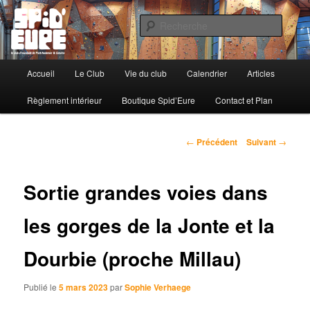
Le Club d'Escalade de Pont-Audemer & Lieurey
Reche
Spid'Eure
Menu
Accueil
Le Club
Vie du club
Calendrier
Articles
Aller
principal
Règlement intérieur
Boutique Spid’Eure
Contact et Plan
au
contenu
Navigation
←
Précédent
Suivant
→
des
principal
articles
Sortie grandes voies dans
les gorges de la Jonte et la
Dourbie (proche Millau)
Publié le
5 mars 2023
par
Sophie Verhaege