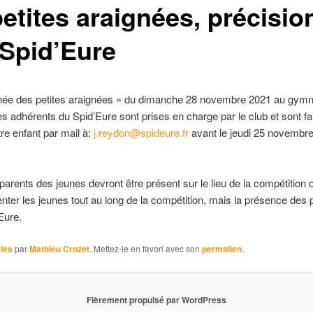
etites araignées, précisio
 Spid’Eure
rophée des petites araignées » du dimanche 28 novembre 2021 au gy
les adhérents du Spid’Eure sont prises en charge par le club et son
tre enfant par mail à:
j.reydon@spideure.fr
avant le jeudi 25 novembr
arents des jeunes devront être présent sur le lieu de la compétition 
enter les jeunes tout au long de la compétition, mais la présence des
Eure.
cles
par
Mathieu Crozet
. Mettez-le en favori avec son
permalien
.
Fièrement propulsé par WordPress