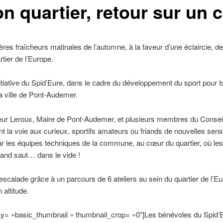
n quartier, retour sur un c
res fraîcheurs matinales de l’automne, à la faveur d’une éclaircie, 
tier de l’Europe.
itiative du Spid’Eure, dans le cadre du développement du sport pour t
la ville de Pont-Audemer.
ur Leroux, Maire de Pont-Audemer, et plusieurs membres du Conseil o
nt la voie aux curieux, sportifs amateurs ou friands de nouvelles sens
r les équipes techniques de la commune, au cœur du quartier, où les 
rand saut… dans le vide !
’escalade grâce à un parcours de 6 ateliers au sein du quartier de l’E
altitude.
lay= »basic_thumbnail » thumbnail_crop= »0″]Les bénévoles du Spid’Eu