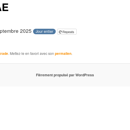
AE
eptembre 2025
Jour entier
Repeats
trade
. Mettez-le en favori avec son
permalien
.
Fièrement propulsé par WordPress